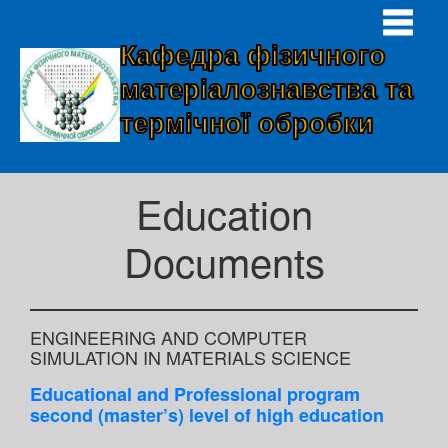
Кафедра фізичного
матеріалознавства та
термічної обробки
Education
Documents
ENGINEERING AND COMPUTER
SIMULATION IN MATERIALS SCIENCE
Educational and Professional program
second (master’s) level of high education