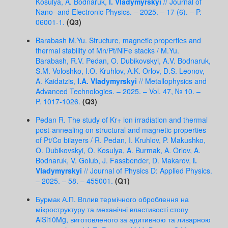
Kosulya, A. Bodnaruk,
I. Vladymyrskyi
// Journal of
Nano- and Electronic Physics. – 2025. – 17 (6). – P.
06001-1.
(Q3)
Barabash M.Yu. Structure, magnetic properties and
thermal stability of Mn/Pt/NiFe stacks / M.Yu.
Barabash, R.V. Pedan, O. Dubikovskyi, A.V. Bodnaruk,
S.M. Voloshko, I.O. Kruhlov, A.K. Orlov, D.S. Leonov,
A. Kaidatzis,
I.A. Vladymyrskyi
// Metallophysics and
Advanced Technologies. – 2025. – Vol. 47, № 10. –
P. 1017-1026.
(Q3)
Pedan R. The study of Kr+ ion irradiation and thermal
post-annealing on structural and magnetic properties
of Pt/Co bilayers / R. Pedan, I. Kruhlov, P. Makushko,
O. Dubikovskyi, O. Kosulya, A. Burmak, A. Orlov, A.
Bodnaruk, V. Golub, J. Fassbender, D. Makarov,
I.
Vladymyrskyi
// Journal of Physics D: Applied Physics.
– 2025. – 58. – 455001.
(Q1)
Бурмак А.П. Вплив термічного оброблення на
мікроструктуру та механічні властивості стопу
AlSi10Mg, виготовленого за адитивною та ливарною