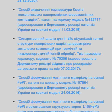
28.12.2020).
“Спосіб визначення температури Кюрі в
тонкоплівкових нанорозмірних феромагнітних
композиціях”, патент на корисну модель №132717
(зареєстровано в Державному реєстрі патентів
України на корисні моделі 11.03.2019)
“Синхротронний аналіз для in-situ візуалізації тонкої
структури поверхневих шарів нанорозмірних
металевих композицій при термічній та
низькоенергетичній іонній обробці”, Твір наукового
характеру, свідоцвто № 70306 (зареєстровано в
Державному реєстрі свідоцтв про реєстрацію
авторського права на твір 07.02.2017).
“Спосіб формування магнітного матеріалу на основі
FePt”, патент на корисну модель №107864
(зареєстровано в Державному реєстрі патентів
України на корисні моделі 24.06.2016).
“Спосіб формування магнітного матеріалу на основі
FePt з орієнтованою структурою зерен L10(FePt)
фази для перпендикулярного або повздовжнього