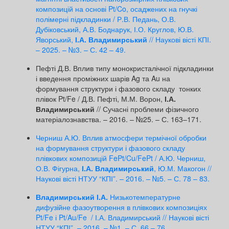
композицій на основі Pt/Co, осаджених на гнучкі
полімерні підкладинки / Р.В. Педань, О.В.
Дубіковський, А.В. Боднарук, І.О. Круглов, Ю.В.
Яворський,
І.А. Владимирський
// Наукові вісті КПІ.
– 2025. – №3. – С. 42 – 49.
Пефті Д.В. Вплив типу монокристалічної підкладинки
і введення проміжних шарів Ag та Au на
формування структури і фазового складу тонких
плівок Pt/Fe / Д.В. Пефті, М.М. Ворон,
І.А.
Владимирський
// Сучасні проблеми фізичного
матеріалознавства. – 2016. – №25. – С. 163–171.
Черниш А.Ю. Вплив атмосфери термічної обробки
на формування структури і фазового складу
плівкових композицій FePt/Cu/FePt / А.Ю. Черниш,
О.В. Фігурна,
І.А. Владимирський
, Ю.М. Макогон //
Наукові вісті НТУУ “КПІ”. – 2016. – №5. – С. 78 – 83.
Владимирський І.А.
Низькотемпературне
дифузійне фазоутворення в плівкових композиціях
Pt/Fe і Pt/Au/Fe / І.А. Владимирський // Наукові вісті
НТУУ “КПІ”. – 2016. – №1. – С. 66 – 76.