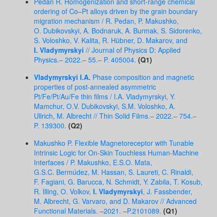
Pedan R. Homogenization and short-range chemical
ordering of Co–Pt alloys driven by the grain boundary
migration mechanism / R. Pedan, P. Makushko,
O. Dubikovskyi, A. Bodnaruk, A. Burmak, S. Sidorenko,
S. Voloshko, V. Kalita, R. Hübner, D. Makarov, and
I. Vladymyrskyi
// Journal of Physics D: Applied
Physics.– 2022.– 55.– P. 405004.
(Q1)
Vladymyrskyi I.A.
Phase composition and magnetic
properties of post-annealed asymmetric
Pt/Fe/Pt/Au/Fe thin films / I.A. Vladymyrskyi, Y.
Mamchur, O.V. Dubikovskyi, S.M. Voloshko, A.
Ullrich, M. Albrecht // Thin Solid Films.– 2022.– 754.–
P. 139300.
(Q2)
Makushko P. Flexible Magnetoreceptor with Tunable
Intrinsic Logic for On-Skin Touchless Human-Machine
Interfaces / P. Makushko, E.S.O. Mata,
G.S.C. Bermúdez, M. Hassan, S. Laureti, C. Rinaldi,
F. Fagiani, G. Barucca, N. Schmidt, Y. Zabila, T. Kosub,
R. Illing, O. Volkov,
I. Vladymyrskyi
, J. Fassbender,
M. Albrecht, G. Varvaro, and D. Makarov // Advanced
Functional Materials. –2021. –P.2101089.
(Q1)