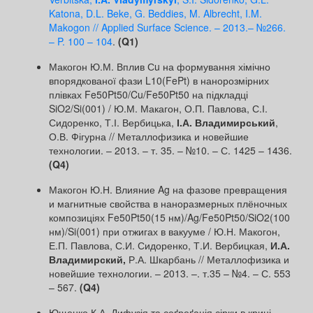
Katona, D.L. Beke, G. Beddies, M. Albrecht, I.M.
Makogon // Applied Surface Science. – 2013.– №266.
– P. 100 – 104
.
(Q1)
Макогон Ю.М. Вплив Сu на формування хімічно
впорядкованої фази L10(FePt) в нанорозмірних
плівках Fe50Pt50/Cu/Fe50Pt50 на підкладці
SiO2/Si(001) / Ю.М. Макагон, О.П. Павлова, С.І.
Сидоренко, Т.І. Вербицька,
І.А. Владимирський
,
О.В. Фігурна // Металлофизика и новейшие
технологии. – 2013. – т. 35. – №10. – С. 1425 – 1436.
(Q4)
Макогон Ю.Н. Влияние Ag на фазове превращения
и магнитные свойства в наноразмерных плёночных
композиціях Fe50Pt50(15 нм)/Ag/Fe50Pt50/SiO2(100
нм)/Si(001) при отжигах в вакууме / Ю.Н. Макогон,
Е.П. Павлова, С.И. Сидоренко, Т.И. Вербицкая,
И.А.
Владимирский,
Р.А. Шкарбань // Металлофизика и
новейшие технологии. – 2013. –. т.35 – №4. – С. 553
– 567.
(Q4)
Ющенко К.А. Дифузія та сеґреґація сірки в криці