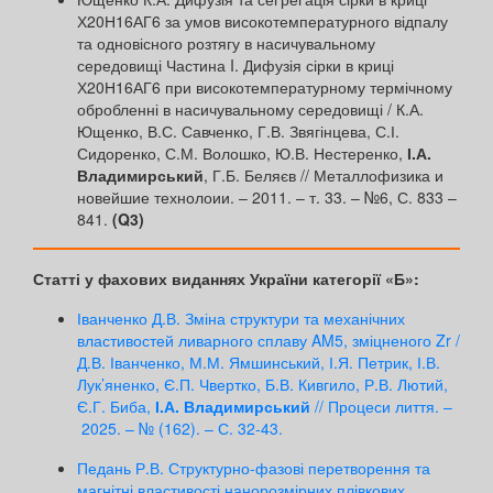
Х20Н16АГ6 за умов високотемпературного відпалу
та одновісного розтягу в насичувальному
середовищі Частина I. Дифузія сірки в криці
Х20Н16АГ6 при високотемпературному термічному
обробленні в насичувальному середовищі / К.А.
Ющенко, В.С. Савченко, Г.В. Звягінцева, С.І.
Сидоренко, С.М. Волошко, Ю.В. Нестеренко,
І.А.
Владимирський
, Г.Б. Беляєв // Металлофизика и
новейшие технолоии. – 2011. – т. 33. – №6, С. 833 –
841.
(Q3)
Статті у фахових виданнях України категорії «Б»:
Іванченко Д.В. Зміна структури та механічних
властивостей ливарного сплаву AM5, зміцненого Zr /
Д.В. Іванченко, М.М. Ямшинський, І.Я. Петрик, І.В.
Лук’яненко, Є.П. Чвертко, Б.В. Кивгило, Р.В. Лютий,
Є.Г. Биба,
І.А. Владимирський
// Процеси лиття. –
2025. – № (162). – С. 32-43.
Педань Р.В. Структурно-фазові перетворення та
магнітні властивості нанорозмірних плівкових