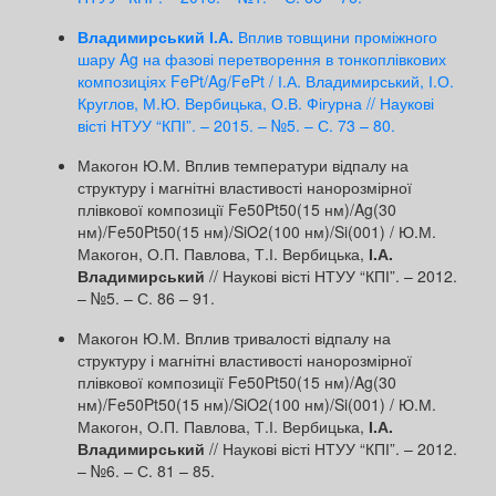
Владимирський І.А.
Вплив товщини проміжного
шару Ag на фазові перетворення в тонкоплівкових
композиціях FePt/Ag/FePt / І.А. Владимирський, І.О.
Круглов, М.Ю. Вербицька, О.В. Фігурна // Наукові
вісті НТУУ “КПІ”. – 2015. – №5. – С. 73 – 80.
Макогон Ю.М. Вплив температури відпалу на
структуру і магнітні властивості нанорозмірної
плівкової композиції Fe50Pt50(15 нм)/Ag(30
нм)/Fe50Pt50(15 нм)/SiO2(100 нм)/Si(001) / Ю.М.
Макогон, О.П. Павлова, Т.І. Вербицька,
І.А.
Владимирський
// Наукові вісті НТУУ “КПІ”. – 2012.
– №5. – С. 86 – 91.
Макогон Ю.М. Вплив тривалості відпалу на
структуру і магнітні властивості нанорозмірної
плівкової композиції Fe50Pt50(15 нм)/Ag(30
нм)/Fe50Pt50(15 нм)/SiO2(100 нм)/Si(001) / Ю.М.
Макогон, О.П. Павлова, Т.І. Вербицька,
І.А.
Владимирський
// Наукові вісті НТУУ “КПІ”. – 2012.
– №6. – С. 81 – 85.