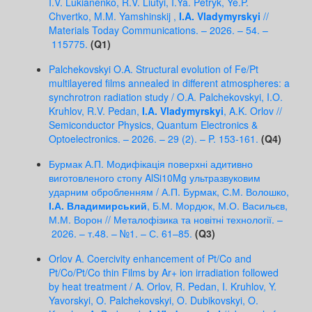
I.V. Lukianenko, R.V. Liutyi, I.Ya. Petryk, Ye.P.
Chvertko, M.M. Yamshinskij ,
I.A. Vladymyrskyi
//
Materials Today Communications. – 2026. – 54. –
115775.
(Q1)
Palchekovskyi O.A. Structural evolution of Fe/Pt
multilayered films annealed in different atmospheres: a
synchrotron radiation study / O.A. Palchekovskyi, I.O.
Kruhlov, R.V. Pedan,
I.A. Vladymyrskyi
, A.K. Orlov //
Semiconductor Physics, Quantum Electronics &
Optoelectronics. – 2026. – 29 (2). – P. 153-161.
(Q4)
Бурмак А.П. Модифікація поверхні адитивно
виготовленого стопу AlSi10Mg ультразвуковим
ударним обробленням / А.П. Бурмак, С.М. Волошко,
І.А. Владимирський
, Б.М. Мордюк, М.О. Васильєв,
М.М. Ворон // Металофізика та новітні технології. –
2026. – т.48. – №1. – С. 61–85.
(Q3)
Orlov A. Coercivity enhancement of Pt/Co and
Pt/Co/Pt/Co thin Films by Ar+ ion irradiation followed
by heat treatment / A. Orlov, R. Pedan, I. Kruhlov, Y.
Yavorskyi, O. Palchekovskyi, O. Dubikovskyi, O.