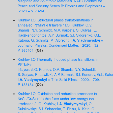
Magnetic and Spintronic Materials. NATO Science for
Peace and Security Series B: Physics and Biophysics.–
2020.– p. 73-94.
Kruhlov I.O. Structural phase transformations in
annealed Pt/Mn/Fe trilayers / I.O. Kruhlov, O.V.
Shamis, N.Y. Schmidt, M.V. Karpets, S. Gulyas, E.
Hadjixenophontos, A.P. Burmak, S.I. Sidorenko, G.L.
Katona, G. Schmitz, M. Albrecht,
I.A. Vladymyrskyi
//
Journal of Physics: Condensed Matter.– 2020.– 32.–
P. 365404.
(Q1)
Kruhlov I.O Thermally-induced phase transitions in
Pt/Tb/Fe
trilayers /I.O. Kruhlov, O.V. Shamis, N.Y. Schmidt,
S. Gulyas, R. Lawitzki, A.P. Burmak, S.I. Konorev, G.L. Kato
I.A. Vladymyrskyi
// Thin Solid Films.– 2020.– 709.–
P. 138134.
(Q2)
Kruhlov I.O. Oxidation and reduction processes in
Ni/Cu/Cr/Si(100) thin films under low-energy ion
irradiation / I.O. Kruhlov,
I.A. Vladymyrskyi
, O.
Dubikovskyi, S.I. Sidorenko, T. Ebisu, K. Kato, O.