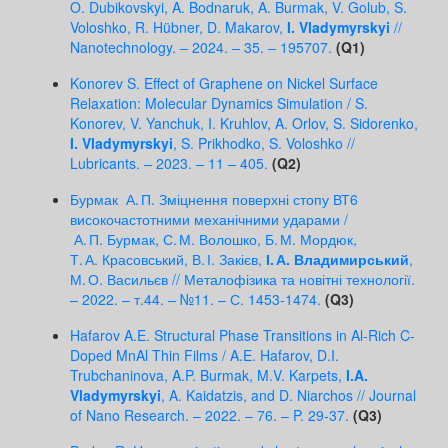
O. Dubikovskyi, A. Bodnaruk, A. Burmak, V. Golub, S.
Voloshko, R. Hübner, D. Makarov,
I. Vladymyrskyi
//
Nanotechnology. – 2024. – 35. – 195707.
(Q1)
Konorev S. Effect of Graphene on Nickel Surface
Relaxation: Molecular Dynamics Simulation / S.
Konorev, V. Yanchuk, I. Kruhlov, A. Orlov, S. Sidorenko,
I. Vladymyrskyi
, S. Prikhodko, S. Voloshko //
Lubricants. – 2023. – 11 – 405.
(Q2)
Бурмак А. П. Зміцнення поверхні стопу ВТ6
високочастотними механічними ударами /
А. П. Бурмак, С. М. Волошко, Б. М. Мордюк,
Т. А. Красовський, В. І. Закієв,
І. А. Владимирський
,
М. О. Васильєв // Металофізика та новітні технології.
– 2022. – т.44. – №11. – С. 1453-1474.
(Q3)
Hafarov A.E. Structural Phase Transitions in Al-Rich C-
Doped MnAl Thin Films / A.E. Hafarov, D.I.
Trubchaninova, A.P. Burmak, M.V. Karpets,
I.A.
Vladymyrskyi
, A. Kaidatzis, and D. Niarchos // Journal
of Nano Research. – 2022. – 76. – P. 29-37.
(Q3)