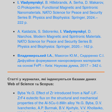
I. Vladymyrskyi
, B. Hillebrands, A. Serha, D. Makarov,
O.Prokopenko. Functional Magnetic and Spintronic
Nanomaterials. NATO Science for Peace and Security
Series B: Physics and Biophysics: Springer, 2024.–
222 p.
A. Kaidatzis, S. Sidorenko,
I. Vladymyrskyi
, D.
Niarchos. Modern Magnetic and Spintronic Materials.
NATO Science for Peace and Security Series B:
Physics and Biophysics: Springer, 2020.– 162 p.
Владимирський І.А.
, Макогон Ю.М., Сидоренко С.І.
Дифузійне формування нанорозмірних матеріалів
на основі FePt – Київ: Наукова думка, 2017 – 342 c.
Статті
у журналах, які індексуються базами даних
Web of Science та Scopus
:
Byba Ye.G. Effect of Zr introduced from a NaF-LiF-
ZrF4 eutectic flux on the structural and mechanical
properties of the Al-5Cu-0.8Mn alloy Ye.G. Byba, D.V.
Ivanchenko, A.P. Burmak, B.V. Kyvhylo, V.V. Kholiavko,