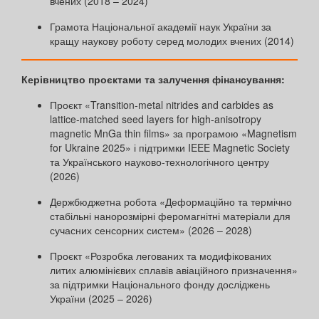
вчених (2018 – 2024)
Грамота Національної академії наук України за
кращу наукову роботу серед молодих вчених (2014)
Керівництво проєктами та залучення фінансування:
Проєкт «Transition-metal nitrides and carbides as
lattice-matched seed layers for high-anisotropy
magnetic MnGa thin films» за програмою «Magnetism
for Ukraine 2025» і підтримки IEEE Magnetic Society
та Українського науково-технологічного центру
(2026)
Держбюджетна робота «Деформаційно та термічно
стабільні нанорозмірні феромагнітні матеріали для
сучасних сенсорних систем» (2026 – 2028)
Проєкт «Розробка легованих та модифікованих
литих алюмінієвих сплавів авіаційного призначення»
за підтримки Національного фонду досліджень
України (2025 – 2026)