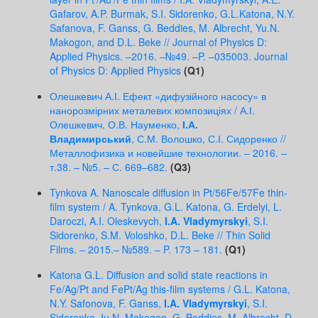
Gafarov, A.P. Burmak, S.I. Sidorenko, G.L.Katona, N.Y.
Safanova, F. Ganss, G. Beddies, M. Albrecht, Yu.N.
Makogon, and D.L. Beke // Journal of Physics D:
Applied Physics. –2016. –№49. –P. –035003.
Journal
of Physics D: Applied Physics
(Q1)
Олешкевич А.І. Ефект «дифузійного насосу» в
нанорозмірних металевих композиціях / А.І.
Олешкевич, О.В. Науменко,
І.А.
Владимирський
, С.М. Волошко, С.І. Сидоренко //
Металлофизика и новейшие технологии. – 2016. –
т.38. – №5. – С. 669–682.
(Q3)
Tynkova A. Nanoscale diffusion in Pt/56Fe/57Fe thin-
film system / A. Tynkova, G.L. Katona, G. Erdelyi, L.
Daroczi, A.I. Oleskevych,
I.A. Vladymyrskyi
, S.I.
Sidorenko, S.M. Voloshko, D.L. Beke // Thin Solid
Films. – 2015.– №589. – P. 173 – 181.
(Q1)
Katona G.L. Diffusion and solid state reactions in
Fe/Ag/Pt and FePt/Ag this-film systems / G.L. Katona,
N.Y. Safonova, F. Ganss,
I.A. Vladymyrskyi
, S.I.
Sidorenko, Iu.N. Makogon, G. Beddies, M. Albrecht, D.