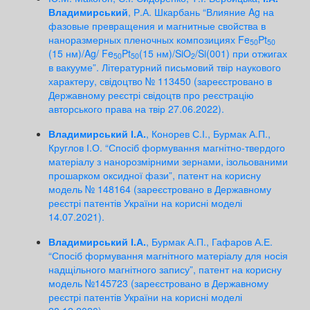
Владимирський
, Р.А. Шкарбань “Влияние Ag на
фазовые превращения и магнитные свойства в
наноразмерных пленочных композициях Fe
Pt
50
50
(15 нм)/Ag/ Fe
Pt
(15 нм)/SiO
/Si(001) при отжигах
50
50
2
в вакууме”. Літературний письмовий твір наукового
характеру, свідоцтво № 113450 (зареєстровано в
Державному реєстрі свідоцтв про реєстрацію
авторського права на твір 27.06.2022).
Владимирський І.А.
, Конорев С.І., Бурмак А.П.,
Круглов І.О. “Спосіб формування магнітно-твердого
матеріалу з нанорозмірними зернами, ізольованими
прошарком оксидної фази”, патент на корисну
модель № 148164 (зареєстровано в Державному
реєстрі патентів України на корисні моделі
14.07.2021).
Владимирський І.А.
, Бурмак А.П., Гафаров А.Е.
“Спосіб формування магнітного матеріалу для носія
надщільного магнітного запису”, патент на корисну
модель №145723 (зареєстровано в Державному
реєстрі патентів України на корисні моделі