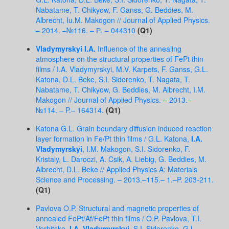
Nabatame, T. Chikyow, F. Ganss, G. Beddies, M.
Albrecht, Iu.M. Makogon // Journal of Applied Physics.
– 2014. –№116. – Р. – 044310
(Q1)
Vladymyrskyi I.A.
Influence of the annealing
atmosphere on the structural properties of FePt thin
films /
I.A. Vladymyrskyi, M.V. Karpets, F. Ganss, G.L.
Katona, D.L. Beke, S.I. Sidorenko, T. Nagata, T.
Nabatame, T. Chikyow, G. Beddies, M. Albrecht, I.M.
Makogon // Journal of Applied Physics. – 2013.–
№114. – P.– 164314.
(Q1)
Katona G.L. Grain boundary diffusion induced reaction
layer formation in Fe/Pt thin films / G.L. Katona,
I.A.
Vladymyrskyi
, I.M. Makogon, S.I. Sidorenko, F.
Kristaly, L. Daroczi, A. Csik, A. Liebig, G. Beddies, M.
Albrecht, D.L. Beke // Applied Physics A: Materials
Science and Processing. – 2013.–115.– 1.–P. 203-211.
(Q1)
Pavlova O.P. Structural and magnetic properties of
annealed FePt/Af/FePt thin films / O.P. Pavlova, T.I.
Verbitska,
I.A. Vladymyrskyi
, S.I. Sidorenko, G.L.