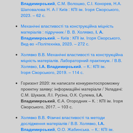
Владимирський
, С.М. Волошко, С.І. Конорев, Н.А.
Шаповалова Н. А // Київ : КПІ ім. Ігоря Сікорського,
2023. – 62 с.
Механічні властивості та конструкційна міцність
матеріалів : підручник / В. В. Холявко,
І. А.
Владимирський
. – Київ : КПІ ім. Ігоря Сікорського,
Вид-во «Політехніка, 2023. – 272 с.
Холявко В.В. Механічні властивості та конструкційна
міцність матеріалів. Лабораторний практикум. / В.В.
Холявко,
І.А. Владимирський
. – К.: КПІ ім.
Ігоря Сікорського, 2019. – 114 с.
Горизонт 2020: як написати конкурентоспроможну
проектну заявку: інформаційні матеріали / Укладачі:
С.М. Шукаєв, Л.І. Русіна, О.К. Сулема,
І.А.
Владимирський
, Є.А. Огородник – К. : КПІ ім. Ігоря
Сікорського, 2017. – 103 с.
Холявко В.В. Фізичні властивості та методи
дослідження матеріалів / В.В. Холявко,
І.А.
Владимирський
, О.О. Жабинська. – К.: КПІ ім.