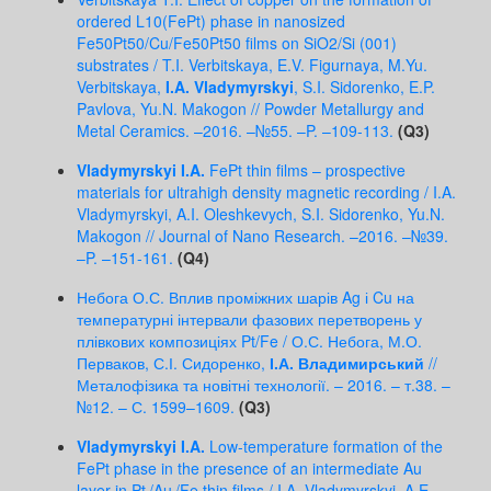
ordered L10(FePt) phase in nanosized
Fe50Pt50/Cu/Fe50Pt50 films on SiO2/Si (001)
substrates / T.I. Verbitskaya, E.V. Figurnaya, M.Yu.
Verbitskaya,
I.A. Vladymyrskyi
, S.I. Sidorenko, E.P.
Pavlova, Yu.N. Makogon // Powder Metallurgy and
Metal Ceramics. –2016. –№55. –P. –109-113.
(Q3)
Vladymyrskyi I.A.
FePt thin films – prospective
materials for ultrahigh density magnetic recording / I.A.
Vladymyrskyi, A.I. Oleshkevych, S.I. Sidorenko, Yu.N.
Makogon // Journal of Nano Research. –2016. –№39.
–P. –151-161.
(Q4)
Небога О.С. Вплив проміжних шарів Ag і Cu на
температурні інтервали фазових перетворень у
плівкових композиціях Pt/Fe / О.С. Небога, М.О.
Перваков, С.І. Сидоренко,
І.А. Владимирський
//
Металофізика та новітні технології. – 2016. – т.38. –
№12. – С. 1599–1609.
(Q3)
Vladymyrskyi I.A.
Low-temperature formation of the
FePt phase in the presence of an intermediate Au
layer in Pt /Au /Fe thin films / I.A. Vladymyrskyi, A.E.