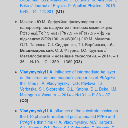
Beke // Journal of Physics D: Applied Physics. –2015. –
№48. –P. –175001.
(Q1)
Макогон Ю.М. Дифузійне фазоутворення в
нанорозмірних шаруватих плівкових композиціях
Pt(15 нм)/Fe(15 нм) і [Pt(7,5 нм)/Fe(7,5 нм)]2 на
підкладках SiO2(100 нм)/Si(001) / Ю.М. Макогон,
О.П. Павлова, С.І. Сидоренко, Т.І. Вербицька,
І.А.
Владимирський
, О.В. Фігурна, І.О. Круглов //
Металлофизика и новейшие технологии. – 2014. – т.
36. – №10. – С. 1359 – 1369
(Q3)
Vladymyrskyi I.A.
Influence of intermediate Ag layer
on the structure and magnetic properties of Pt/Ag/Fe
thin films / I.A. Vladymyrskyi, O.P. Pavlova, T.I.
Verbitska, S.I. Sidorenko, G.L. Katona, D.L. Beke, I.M.
Makogon // Vacuum. – 2014.– №101. – P. 33 – 37.
(Q2)
Vladymyrskyi I.A
Influence of the substrate choice on
the L10 phase formation of post-annealed Pt/Fe and
Pt/Ag/Fe thin films / I.A. Vladymyrskyi, M.V. Karpets,
G.L. Katona, D.L. Beke, S.I. Sidorenko, T. Nagata, T.