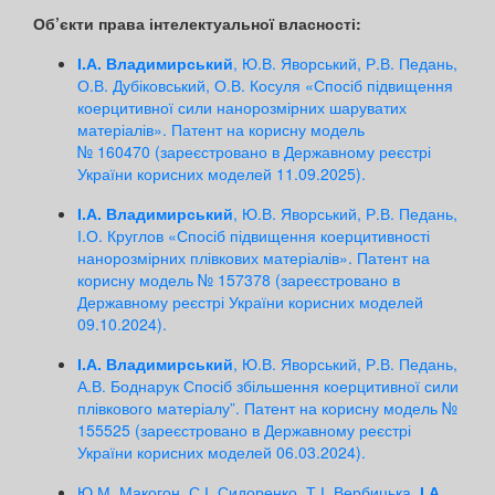
Об’єкти права інтелектуальної власності:
І.А. Владимирський
, Ю.В. Яворський, Р.В. Педань,
О.В. Дубіковський, О.В. Косуля «Спосіб підвищення
коерцитивної сили нанорозмірних шаруватих
матеріалів». Патент на корисну модель
№ 160470 (зареєстровано в Державному реєстрі
України корисних моделей 11.09.2025).
І.А. Владимирський
, Ю.В. Яворський, Р.В. Педань,
І.О. Круглов «Спосіб підвищення коерцитивності
нанорозмірних плівкових матеріалів». Патент на
корисну модель № 157378 (зареєстровано в
Державному реєстрі України корисних моделей
09.10.2024).
І.А. Владимирський
, Ю.В. Яворський, Р.В. Педань,
А.В. Боднарук Спосіб збільшення коерцитивної сили
плівкового матеріалу”. Патент на корисну модель №
155525 (зареєстровано в Державному реєстрі
України корисних моделей 06.03.2024).
Ю.М. Макогон, С.І. Сидоренко, Т.І. Вербицька,
І.А.