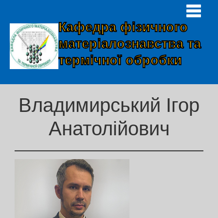
Кафедра фізичного
матеріалознавства та
термічної обробки
Владимирський Ігор
Анатолійович