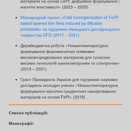
матеріали на основі CoPt: дифузійне формування і
магнітні властивості» (2023 – 2025)
Міжнародний проєкт «Cold homogenization of Fe/Pt
based layered thin films induced by diffusion
processes» за підтримки Німецького дослідницького
товариства DFG (2017 – 2021)
Держбюджетна робота «Низькотемпературне
формування феромагнітних плівкових
високовпорядкованих матеріалів для сучасних
високих технологій наноелектроніки та спінтроніки»
(2019 – 2021)
Грант Президента України для підтримки наукових
досліджень молодих учених «Низькотемпературне
формування магнітно-градієнтних нанорозмірних
матеріалів на основі FePt» (2018)
Список публікацій:
Монографії: