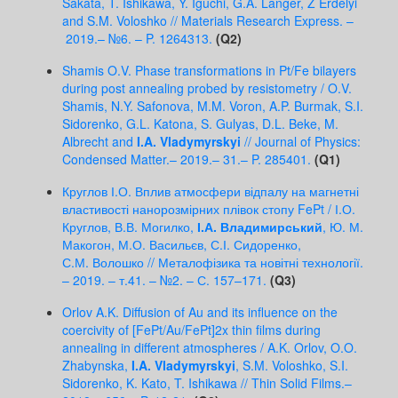
Sakata, T. Ishikawa, Y. Iguchi, G.A. Langer, Z Erdélyi
and S.M. Voloshko // Materials Research Express. –
2019.– №6. – P. 1264313.
(Q2)
Shamis O.V. Phase transformations in Pt/Fe bilayers
during post annealing probed by resistometry / O.V.
Shamis, N.Y. Safonova, M.M. Voron, A.P. Burmak, S.I.
Sidorenko, G.L. Katona, S. Gulyas, D.L. Beke, M.
Albrecht and
I.A. Vladymyrskyi
// Journal of Physics:
Condensed Matter.– 2019.– 31.– P. 285401.
(Q1)
Круглов І.О. Вплив атмосфери відпалу на магнетні
властивості нанорозмірних плівок стопу FePt / І.О.
Круглов, В.В. Могилко,
І.А. Владимирський
, Ю. М.
Макогон, М.О. Васильєв, С.І. Сидоренко,
С.М. Волошко // Металофізика та новітні технології.
– 2019. – т.41. – №2. – С. 157–171.
(Q3)
Orlov A.K. Diffusion of Au and its influence on the
coercivity of [FePt/Au/FePt]2x thin films during
annealing in different atmospheres / A.K. Orlov, O.O.
Zhabynska,
I.A. Vladymyrskyi
, S.M. Voloshko, S.I.
Sidorenko, K. Kato, T. Ishikawa // Thin Solid Films.–