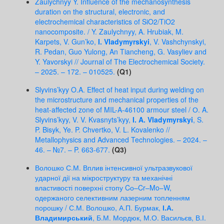
Zaulychnyy Y. Influence of the mechanosynthesis
duration on the structural, electronic, and
electrochemical characteristics of SiO2/TiO2
nanocomposite. / Y. Zaulychnyy, A. Hrubiak, M.
Karpets, V. Gun’ko,
I. Vladymyrskyi
, V. Vashchynskyi,
R. Pedan, Guo Yulong, An Tiancheng, G. Vasyliev and
Y. Yavorskyi // Journal of The Electrochemical Society.
– 2025. – 172. – 010525.
(Q1)
Slyvins’kyy O.A. Effect of heat input during welding on
the microstructure and mechanical properties of the
heat-affected zone of MIL-A-46100 armour steel / О. A.
Slyvins’kyy, V. V. Kvasnyts’kyy,
I. A. Vladymyrskyi
, S.
P. Bisyk, Ye. P. Chvertko, V. L. Kovalenko //
Metallophysics and Advanced Technologies. – 2024. –
46. – №7. – P. 663-677.
(Q3)
Волошко С.М. Вплив інтенсивної ультразвукової
ударної дії на мікроструктуру та механічні
властивості поверхні стопу Cо–Cr–Mo–W,
одержаного селективним лазерним топленням
порошку / С.М. Волошко, А.П. Бурмак,
І.А.
Владимирський
, Б.М. Мордюк, М.О. Васильєв, В.І.