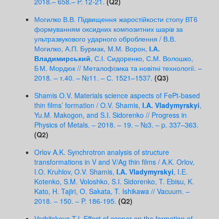
2018.– 658.– P. 12-21.
(Q2)
Могилко В.В. Підвищення жаростійкости стопу ВТ6
формуванням оксидних композитних шарів за
ультразвукового ударного оброблення / В.В.
Могилко, А.П. Бурмак, М.М. Ворон,
І.А.
Владимирський
, С.І. Сидоренко, С.М. Волошко,
Б М. Мордюк // Металофізика та новітні технології. –
2018. – т.40. – №11. – С. 1521–1537.
(Q3)
Shamis O.V. Materials science aspects of FePt-based
thin films’ formation / O.V. Shamis,
I.A. Vladymyrskyi
,
Yu.M. Makogon, and S.I. Sidorenko // Progress in
Physics of Metals. – 2018. – 19. – №3. – p. 337–363.
(Q2)
Orlov A.K. Synchrotron analysis of structure
transformations in V and V/Ag thin films / A.K. Orlov,
I.O. Kruhlov, O.V. Shamis,
I.A. Vladymyrskyi
, I.E.
Kotenko, S.M. Voloshko, S.I. Sidorenko, T. Ebisu, K.
Kato, H. Tajiri, O. Sakata, T. Ishikawa // Vacuum. –
2018. – 150. – P. 186-195.
(Q2)
Verbitskaya T.I. Effect of copper on the formation of