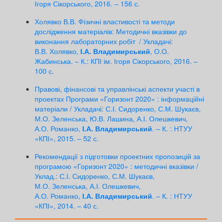
Ігоря Сікорського, 2016. – 156 с.
Холявко В.В. Фізичні властивості та методи
дослідження матеріалів: Методичні вказівки до
виконання лабораторних робіт / Укладачі:
В.В. Холявко,
І.А. Владимирський
, О.О.
Жабинська. – К.: КПІ ім. Ігоря Сікорського, 2016. –
100 с.
Правові, фінансові та управлінські аспекти участі в
проектах Програми «Горизонт 2020» : інформаційні
матеріали / Укладачі: С.І. Сидоренко, С.М. Шукаєв,
М.О. Зеленська, Ю.В. Лашина, А.І. Олешкевич,
А.О. Романко,
І.А. Владимирський
. – К. : НТУУ
«КПІ», 2015. – 52 с.
Рекомендації з підготовки проектних пропозицій за
програмою «Горизонт 2020» : методичні вказівки /
Уклад.: С.І. Сидоренко, С.М. Шукаєв,
М.О. Зеленська, А.І. Олешкевич,
А.О. Романко,
І.А. Владимирський
. – К. : НТУУ
«КПІ», 2014. – 40 с.