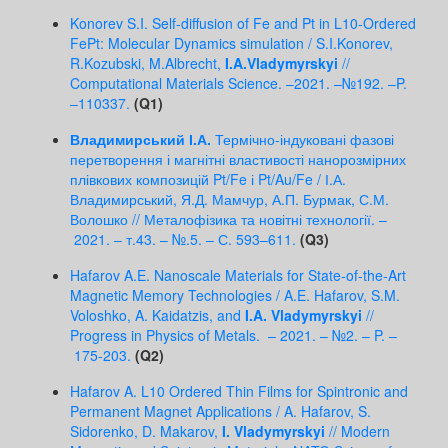
Konorev S.I. Self-diffusion of Fe and Pt in L10-Ordered
FePt: Molecular Dynamics simulation / S.I.Konorev,
R.Kozubski, M.Albrecht,
I.A.Vladymyrskyi
//
Computational Materials Science. –2021. –№192. –P.
–110337.
(Q1)
Владимирський І.А.
Термічно-індуковані фазові
перетворення і магнітні властивості нанорозмірних
плівкових композицій Pt/Fe і Pt/Au/Fe / І.А.
Владимирський, Я.Д. Мамчур, А.П. Бурмак, С.М.
Волошко // Металофізика та новітні технології. –
2021. – т.43. – №.5. – С. 593–611.
(Q3)
Hafarov A.E. Nanoscale Materials for State-of-the-Art
Magnetic Memory Technologies / A.E. Hafarov, S.M.
Voloshko, A. Kaidatzis, and
I.A. Vladymyrskyi
//
Progress in Physics of Metals. – 2021. – №2. – P. –
175-203.
(Q2)
Hafarov A. L10 Ordered Thin Films for Spintronic and
Permanent Magnet Applications / A. Hafarov, S.
Sidorenko, D. Makarov,
I. Vladymyrskyi
// Modern