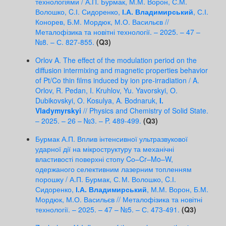
технологіями / А.П. Бурмак, М.М. Ворон, С.М.
Волошко, C.І. Сидоренко,
І.А. Владимирський
, С.І.
Конорев, Б.М. Мордюк, М.О. Васильєв //
Металофізика та новітні технології. – 2025. – 47 –
№8. – С. 827-855.
(Q3)
Orlov A. The effect of the modulation period on the
diffusion intermixing and magnetic properties behavior
of Pt/Co thin films induced by ion pre-irradiation / A.
Orlov, R. Pedan, I. Kruhlov, Yu. Yavorskyi, O.
Dubikovskyi, O. Kosulya, A. Bodnaruk,
I.
Vladymyrskyi
// Physics and Chemistry of Solid State.
– 2025. – 26 – №3. – P. 489-499.
(Q3)
Бурмак А.П. Вплив інтенсивної ультразвукової
ударної дії на мікроструктуру та механічні
властивості поверхні стопу Cо–Cr–Mo–W,
одержаного селективним лазерним топленням
порошку / А.П. Бурмак, С. М. Волошко, C.І.
Сидоренко,
І.А. Владимирський
, М.М. Ворон, Б.М.
Мордюк, М.О. Васильєв // Металофізика та новітні
технології. – 2025. – 47 – №5. – С. 473-491.
(Q3)