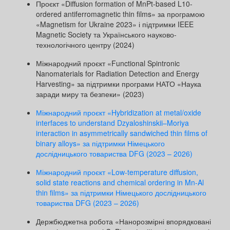
Проєкт «Diffusion formation of MnPt-based L10-
ordered antiferromagnetic thin films» за програмою
«Magnetism for Ukraine 2023» і підтримки IEEE
Magnetic Society та Українського науково-
технологічного центру (2024)
Міжнародний проєкт «Functional Spintronic
Nanomaterials for Radiation Detection and Energy
Harvesting» за підтримки програми НАТО «Наука
заради миру та безпеки» (2023)
Міжнародний проєкт «Hybridization at metal/oxide
interfaces to understand Dzyaloshinskii–Moriya
interaction in asymmetrically sandwiched thin films of
binary alloys» за підтримки Німецького
дослідницького товариства DFG (2023 – 2026)
Міжнародний проєкт «Low-temperature diffusion,
solid state reactions and chemical ordering in Mn-Al
thin films» за підтримки Німецького дослідницького
товариства DFG (2023 – 2026)
Держбюджетна робота «Нанорозмірні впорядковані