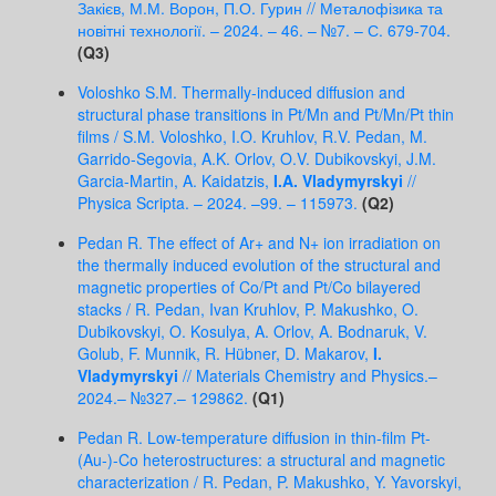
Закієв, М.М. Ворон, П.О. Гурин // Металофізика та
новітні технології. – 2024. – 46. – №7. – С. 679-704.
(Q3)
Voloshko S.M. Thermally-induced diffusion and
structural phase transitions in Pt/Mn and Pt/Mn/Pt thin
films / S.M. Voloshko, I.O. Kruhlov, R.V. Pedan, M.
Garrido-Segovia, A.K. Orlov, O.V. Dubikovskyi, J.M.
Garcia-Martin, A. Kaidatzis,
I.A. Vladymyrskyi
//
Physica Scripta. – 2024. –99. – 115973.
(Q2)
Pedan R. The effect of Ar+ and N+ ion irradiation on
the thermally induced evolution of the structural and
magnetic properties of Co/Pt and Pt/Co bilayered
stacks / R. Pedan, Ivan Kruhlov, P. Makushko, O.
Dubikovskyi, O. Kosulya, A. Orlov, A. Bodnaruk, V.
Golub, F. Munnik, R. Hübner, D. Makarov,
I.
Vladymyrskyi
// Materials Chemistry and Physics.–
2024.– №327.– 129862.
(Q1)
Pedan R. Low-temperature diffusion in thin-film Pt-
(Au-)-Co heterostructures: a structural and magnetic
characterization / R. Pedan, P. Makushko, Y. Yavorskyi,