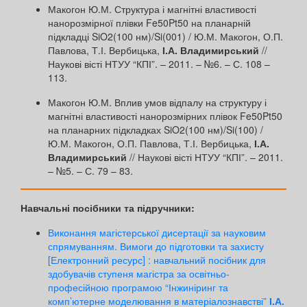
Макогон Ю.М. Структура і магнітні властивості
нанорозмірної плівки Fe50Pt50 на планарній
підкладці SiO2(100 нм)/Si(001) / Ю.М. Макогон, О.П.
Павлова, Т.І. Вербицька,
І.А. Владимирський
//
Наукові вісті НТУУ “КПІ”. – 2011. – №6. – С. 108 –
113.
Макогон Ю.М. Вплив умов відпалу на структуру і
магнітні властивості нанорозмірних плівок Fe50Pt50
на планарних підкладках SiO2(100 нм)/Si(100) /
Ю.М. Макогон, О.П. Павлова, Т.І. Вербицька,
І.А.
Владимирський
// Наукові вісті НТУУ “КПІ”. – 2011.
– №5. – С. 79 – 83.
Навчальні посібники та підручники:
Виконання магістерської дисертації за науковим
спрямуванням. Вимоги до підготовки та захисту
[Електронний ресурс] : навчальний посібник для
здобувачів ступеня магістра за освітньо-
професійною програмою “Інжиніринг та
комп’ютерне моделювання в матеріалознавстві”
І.А.